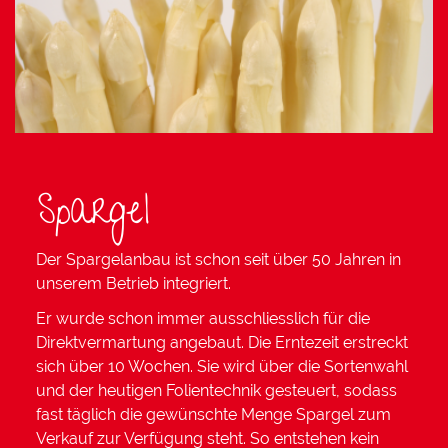
Spargel
Der Spargelanbau ist schon seit über 50 Jahren in
unserem Betrieb integriert.
Er wurde schon immer ausschliesslich für die
Direktvermartung angebaut. Die Erntezeit erstreckt
sich über 10 Wochen. Sie wird über die Sortenwahl
und der heutigen Folientechnik gesteuert, sodass
fast täglich die gewünschte Menge Spargel zum
Verkauf zur Verfügung steht. So entstehen kein